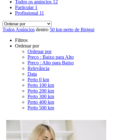
Todos os anúncios
12
Particular
1
Profissional
11
Todos Anúncios
dentro
50 km perto de Birigui
Filtros
Ordenar por
Ordenar por
Preço : Baixo para Alto
Preço : Alto para Baixo
Relevância
Data
Perto 0 km
Perto 100 km
Perto 200 km
Perto 300 km
Perto 400 km
Perto 500 km