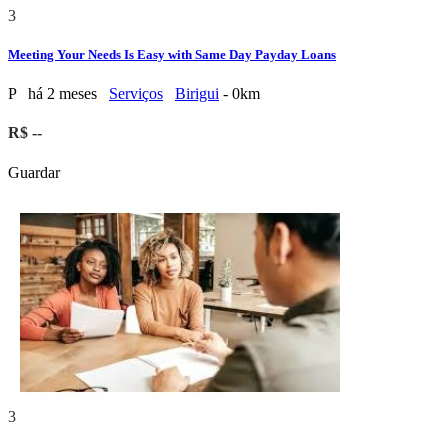
3
Meeting Your Needs Is Easy with Same Day Payday Loans
P
há 2 meses
Serviços
Birigui
- 0km
R$ --
Guardar
3