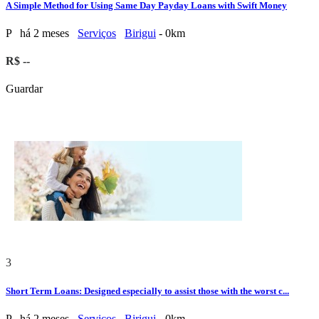
A Simple Method for Using Same Day Payday Loans with Swift Money
P
há 2 meses
Serviços
Birigui
- 0km
R$ --
Guardar
3
Short Term Loans: Designed especially to assist those with the worst c...
P
há 2 meses
Serviços
Birigui
- 0km