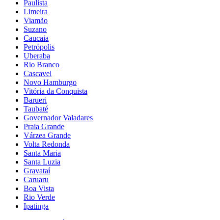
Paulista
Limeira
Viamão
Suzano
Caucaia
Petrópolis
Uberaba
Rio Branco
Cascavel
Novo Hamburgo
Vitória da Conquista
Barueri
Taubaté
Governador Valadares
Praia Grande
Várzea Grande
Volta Redonda
Santa Maria
Santa Luzia
Gravataí
Caruaru
Boa Vista
Rio Verde
Ipatinga