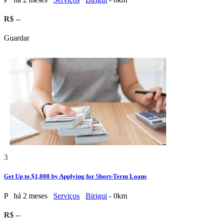
R$ --
Guardar
3
Get Up to $1,000 by Applying for Short-Term Loans
P
há 2 meses
Serviços
Birigui
- 0km
R$ --