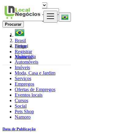
Procurar
Brasil
Entrar
Birigui
Registrar
Multimidia
Anunciar
Automóveis
Imóveis
Moda, Casa e Jardim
Serviços
Empregos
Ofertas de Empregos
Eventos locais
Cursos
Social
Pets Shop
Namoro
Data de Publicação