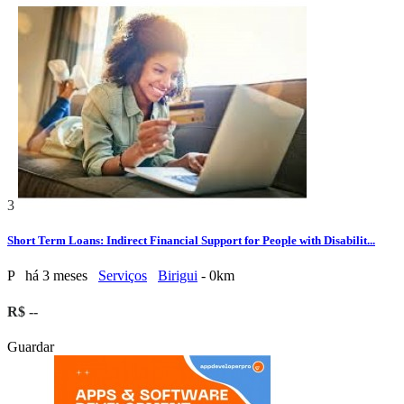
3
Short Term Loans: Indirect Financial Support for People with Disabilit...
P
há 3 meses
Serviços
Birigui
- 0km
R$ --
Guardar