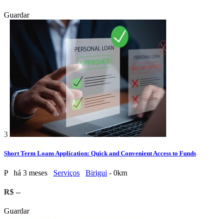
Guardar
3
Short Term Loans Application: Quick and Convenient Access to Funds
P
há 3 meses
Serviços
Birigui
- 0km
R$ --
Guardar