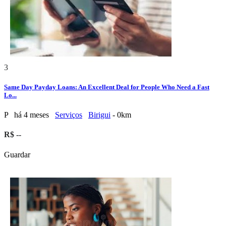
3
Same Day Payday Loans: An Excellent Deal for People Who Need a Fast
Lo...
P
há 4 meses
Serviços
Birigui
- 0km
R$ --
Guardar