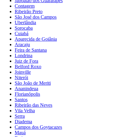
Jaboatão dos Guararapes
Contagem
Ribeirão Preto
São José dos Campos
Uberlândia
Sorocaba
Cuiabá
Aparecida de Goiânia
Aracaju
Feira de Santana
Londrina
Juiz de Fora
Belford Roxo
Joinville
Niterói
São João de Meriti
Ananindeua
Florianópolis
Santos
Ribeirão das Neves
Vila Velha
Serra
Diadema
Campos dos Goytacazes
Mauá