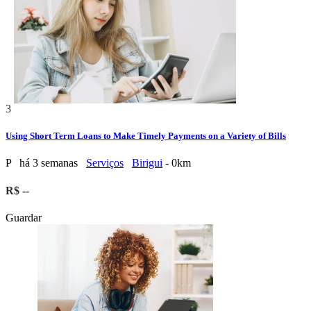
3
Using Short Term Loans to Make Timely Payments on a Variety of Bills
P
há 3 semanas
Serviços
Birigui
- 0km
R$ --
Guardar