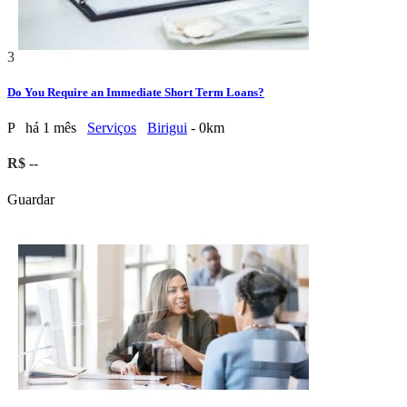
3
Do You Require an Immediate Short Term Loans?
P
há 1 mês
Serviços
Birigui
- 0km
R$ --
Guardar