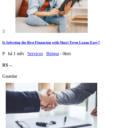
3
Is Selecting the Best Financing with Short Term Loans Easy?
P
há 1 mês
Serviços
Birigui
- 0km
R$ --
Guardar