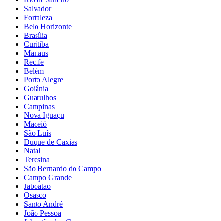
Salvador
Fortaleza
Belo Horizonte
Brasília
Curitiba
Manaus
Recife
Belém
Porto Alegre
Goiânia
Guarulhos
Campinas
Nova Iguaçu
Maceió
São Luís
Duque de Caxias
Natal
Teresina
São Bernardo do Campo
Campo Grande
Jaboatão
Osasco
Santo André
João Pessoa