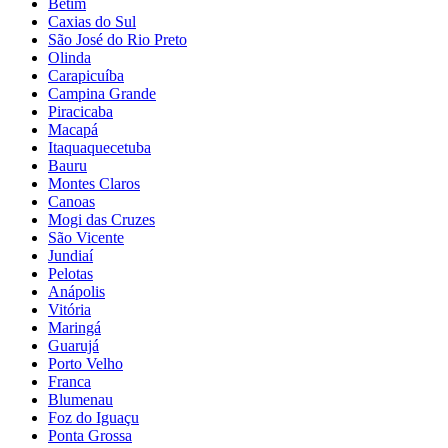
Betim
Caxias do Sul
São José do Rio Preto
Olinda
Carapicuíba
Campina Grande
Piracicaba
Macapá
Itaquaquecetuba
Bauru
Montes Claros
Canoas
Mogi das Cruzes
São Vicente
Jundiaí
Pelotas
Anápolis
Vitória
Maringá
Guarujá
Porto Velho
Franca
Blumenau
Foz do Iguaçu
Ponta Grossa