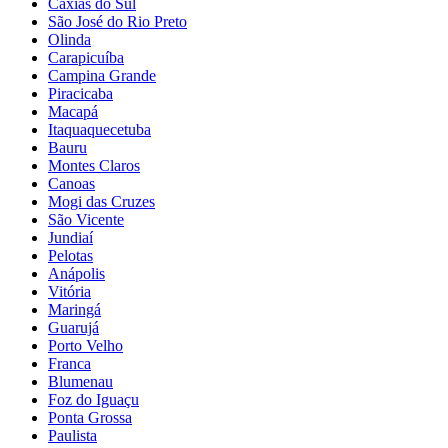
Caxias do Sul
São José do Rio Preto
Olinda
Carapicuíba
Campina Grande
Piracicaba
Macapá
Itaquaquecetuba
Bauru
Montes Claros
Canoas
Mogi das Cruzes
São Vicente
Jundiaí
Pelotas
Anápolis
Vitória
Maringá
Guarujá
Porto Velho
Franca
Blumenau
Foz do Iguaçu
Ponta Grossa
Paulista