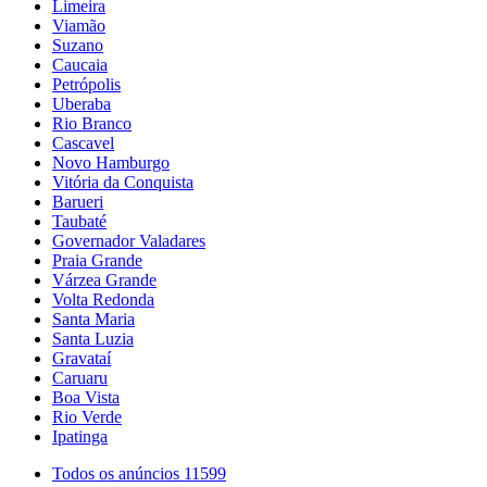
Limeira
Viamão
Suzano
Caucaia
Petrópolis
Uberaba
Rio Branco
Cascavel
Novo Hamburgo
Vitória da Conquista
Barueri
Taubaté
Governador Valadares
Praia Grande
Várzea Grande
Volta Redonda
Santa Maria
Santa Luzia
Gravataí
Caruaru
Boa Vista
Rio Verde
Ipatinga
Todos os anúncios
11599