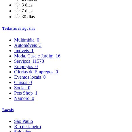
3 dias
7 dias
30 dias
Todas as categorias
Multimidia
0
Automóveis
3
Imóveis
1
Moda, Casa e Jardim
16
Serviços
11578
Empregos
0
Ofertas de Empregos
0
Eventos locais
0
Cursos
0
Social
0
Pets Shop
1
Namoro
0
Locais
São Paulo
Rio de Janeiro
Salvador