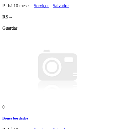
P
há 10 meses
Serviços
Salvador
R$ --
Guardar
0
Bones bordados