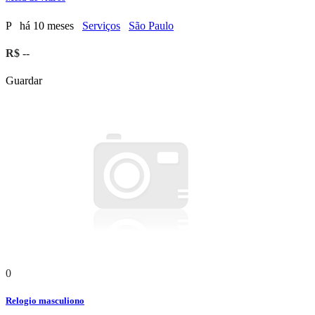
P
há 10 meses
Serviços
São Paulo
R$ --
Guardar
0
Relogio masculiono