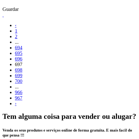
Guardar
‹
1
2
...
694
695
696
697
698
699
700
...
966
967
›
Tem alguma coisa para vender ou alugar?
Venda os seus produtos e serviços online de forma gratuita. E mais facil do
que pensa !!!