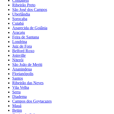
Contagem
Ribeirão Preto
São José dos Campos
Uberlândia
Sorocaba
Cuiabá
Aparecida de Goiânia
Aracaju
Feira de Santana
Londrina
Juiz de Fora
Belford Roxo
Joinville
Niterói
São João de Meriti
Ananindeua
Florianópolis
Santos
Ribeirão das Neves
Vila Velha
Serra
Diadema
Campos dos Goytacazes
Mauá
Betim