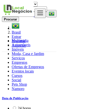
Procurar
Brasil
Entrar
Multimidia
Registrar
Automóveis
Anunciar
Imóveis
Moda, Casa e Jardim
Serviços
Empregos
Ofertas de Empregos
Eventos locais
Cursos
Social
Pets Shop
Namoro
Data de Publicação
24 horas