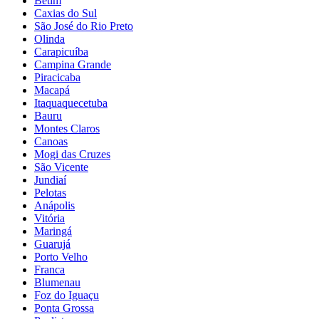
Betim
Caxias do Sul
São José do Rio Preto
Olinda
Carapicuíba
Campina Grande
Piracicaba
Macapá
Itaquaquecetuba
Bauru
Montes Claros
Canoas
Mogi das Cruzes
São Vicente
Jundiaí
Pelotas
Anápolis
Vitória
Maringá
Guarujá
Porto Velho
Franca
Blumenau
Foz do Iguaçu
Ponta Grossa