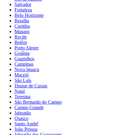
Salvador
Fortaleza
Belo Horizonte
Brasília
Curitiba
Manaus
Recife
Belém
Porto Alegre
Goiânia
Guarulhos
Campinas
Nova Iguaçu
Maceió
São Luís
Duque de Caxias
Natal
Teresina
São Bernardo do Campo
Campo Grande
Jaboatão
Osasco
Santo André
João Pessoa
Jaboatão dos Guararapes