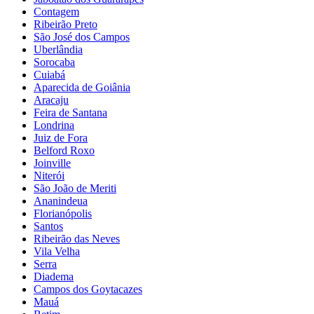
Contagem
Ribeirão Preto
São José dos Campos
Uberlândia
Sorocaba
Cuiabá
Aparecida de Goiânia
Aracaju
Feira de Santana
Londrina
Juiz de Fora
Belford Roxo
Joinville
Niterói
São João de Meriti
Ananindeua
Florianópolis
Santos
Ribeirão das Neves
Vila Velha
Serra
Diadema
Campos dos Goytacazes
Mauá