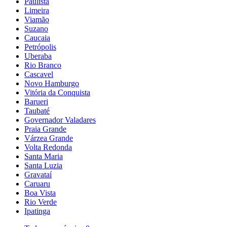
Paulista
Limeira
Viamão
Suzano
Caucaia
Petrópolis
Uberaba
Rio Branco
Cascavel
Novo Hamburgo
Vitória da Conquista
Barueri
Taubaté
Governador Valadares
Praia Grande
Várzea Grande
Volta Redonda
Santa Maria
Santa Luzia
Gravataí
Caruaru
Boa Vista
Rio Verde
Ipatinga