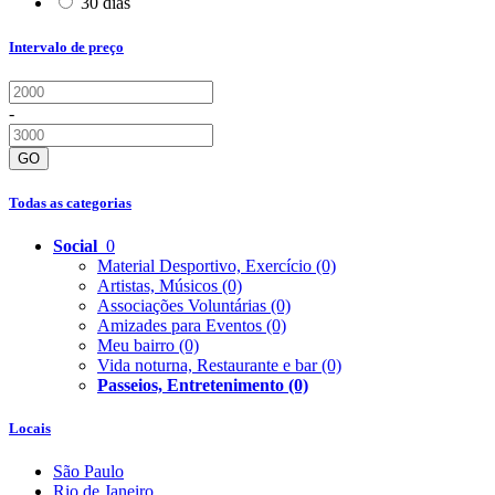
30 dias
Intervalo de preço
-
GO
Todas as categorias
Social
0
Material Desportivo, Exercício
(0)
Artistas, Músicos
(0)
Associações Voluntárias
(0)
Amizades para Eventos
(0)
Meu bairro
(0)
Vida noturna, Restaurante e bar
(0)
Passeios, Entretenimento
(0)
Locais
São Paulo
Rio de Janeiro