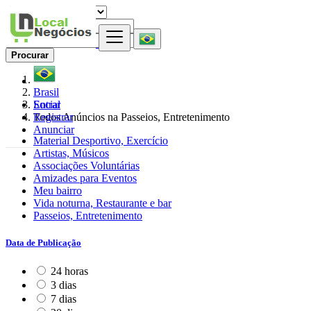
Procurar
Brasil
Entrar
Social
Registrar
Todos Anúncios na Passeios, Entretenimento
Anunciar
Material Desportivo, Exercício
Artistas, Músicos
Associações Voluntárias
Amizades para Eventos
Meu bairro
Vida noturna, Restaurante e bar
Passeios, Entretenimento
Data de Publicação
24 horas
3 dias
7 dias