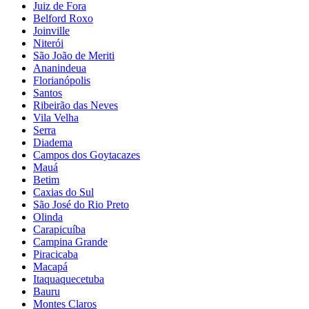
Juiz de Fora
Belford Roxo
Joinville
Niterói
São João de Meriti
Ananindeua
Florianópolis
Santos
Ribeirão das Neves
Vila Velha
Serra
Diadema
Campos dos Goytacazes
Mauá
Betim
Caxias do Sul
São José do Rio Preto
Olinda
Carapicuíba
Campina Grande
Piracicaba
Macapá
Itaquaquecetuba
Bauru
Montes Claros