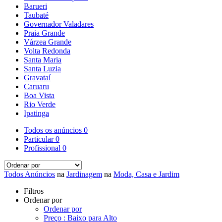
Barueri
Taubaté
Governador Valadares
Praia Grande
Várzea Grande
Volta Redonda
Santa Maria
Santa Luzia
Gravataí
Caruaru
Boa Vista
Rio Verde
Ipatinga
Todos os anúncios
0
Particular
0
Profissional
0
Todos Anúncios
na
Jardinagem
na
Moda, Casa e Jardim
Filtros
Ordenar por
Ordenar por
Preço : Baixo para Alto