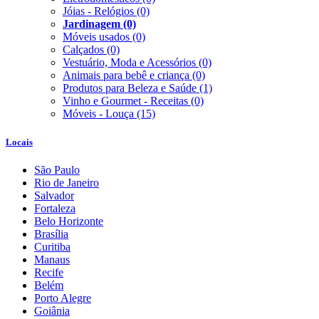
Jóias - Relógios
(0)
Jardinagem
(0)
Móveis usados
(0)
Calçados
(0)
Vestuário, Moda e Acessórios
(0)
Animais para bebê e criança
(0)
Produtos para Beleza e Saúde
(1)
Vinho e Gourmet - Receitas
(0)
Móveis - Louça
(15)
Locais
São Paulo
Rio de Janeiro
Salvador
Fortaleza
Belo Horizonte
Brasília
Curitiba
Manaus
Recife
Belém
Porto Alegre
Goiânia