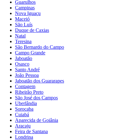
Guarulhos
Campinas
Nova Iguaçu
Maceió
São Luís
Duque de Caxias
Natal
Teresina
São Bernardo do Campo
Campo Grande
Jaboatão
Osasco
Santo André
João Pessoa
Jaboatão dos Guararapes
Contagem
Ribeirão Preto
São José dos Campos
Uberlândia
Sorocaba
Cuiabá
Aparecida de Goiânia
Aracaju
Feira de Santana
Londrina