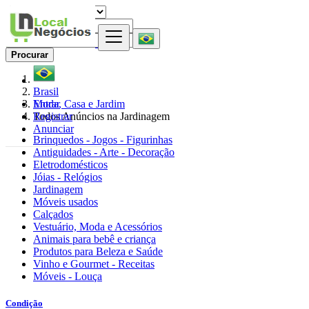
Procurar
Brasil
Entrar
Moda, Casa e Jardim
Registrar
Todos Anúncios na Jardinagem
Anunciar
Brinquedos - Jogos - Figurinhas
Antiguidades - Arte - Decoração
Eletrodomésticos
Jóias - Relógios
Jardinagem
Móveis usados
Calçados
Vestuário, Moda e Acessórios
Animais para bebê e criança
Produtos para Beleza e Saúde
Vinho e Gourmet - Receitas
Móveis - Louça
Condição