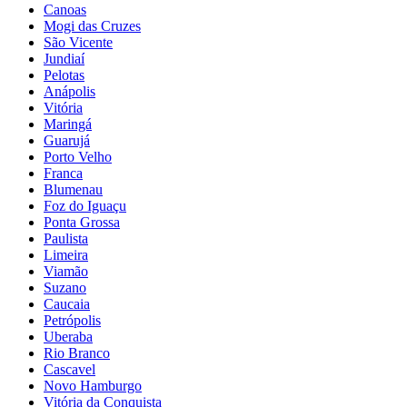
Canoas
Mogi das Cruzes
São Vicente
Jundiaí
Pelotas
Anápolis
Vitória
Maringá
Guarujá
Porto Velho
Franca
Blumenau
Foz do Iguaçu
Ponta Grossa
Paulista
Limeira
Viamão
Suzano
Caucaia
Petrópolis
Uberaba
Rio Branco
Cascavel
Novo Hamburgo
Vitória da Conquista