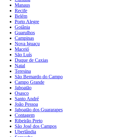
Manaus
Recife
Belém
Porto Alegre
Goiânia
Guarulhos
Campinas
Nova Iguaçu
Maceió
São Luís
Duque de Caxias
Natal
Teresina
São Bernardo do Campo
Campo Grande
Jaboatão
Osasco
Santo André
João Pessoa
Jaboatão dos Guararapes
Contagem
Ribeirão Preto
São José dos Campos
Uberlândia