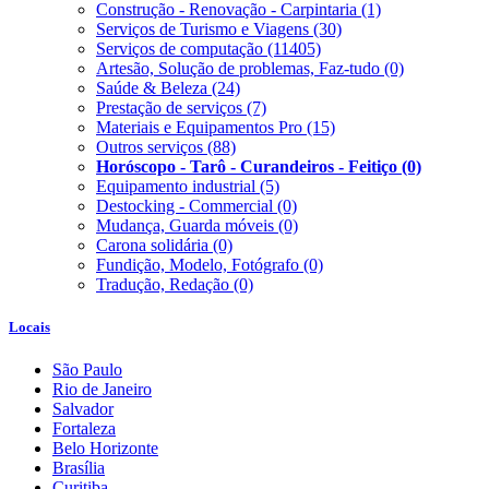
Construção - Renovação - Carpintaria
(1)
Serviços de Turismo e Viagens
(30)
Serviços de computação
(11405)
Artesão, Solução de problemas, Faz-tudo
(0)
Saúde & Beleza
(24)
Prestação de serviços
(7)
Materiais e Equipamentos Pro
(15)
Outros serviços
(88)
Horóscopo - Tarô - Curandeiros - Feitiço
(0)
Equipamento industrial
(5)
Destocking - Commercial
(0)
Mudança, Guarda móveis
(0)
Carona solidária
(0)
Fundição, Modelo, Fotógrafo
(0)
Tradução, Redação
(0)
Locais
São Paulo
Rio de Janeiro
Salvador
Fortaleza
Belo Horizonte
Brasília
Curitiba