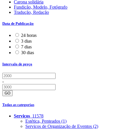
Carona solidária
Fundição, Modelo, Fotógrafo
Tradução, Redação
Data de Publicação
24 horas
3 dias
7 dias
30 dias
Intervalo de preço
-
GO
Todas as categorias
Serviços
11578
Estética, Penteados
(1)
Serviços de Organização de Eventos
(2)