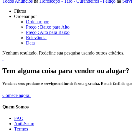
Todos Anúncios
na
Horóscopo - Tarô - Curandeiros - Feitiço
na
Serv
Filtros
Ordenar por
Ordenar por
Preço : Baixo para Alto
Preço : Alto para Baixo
Relevância
Data
Nenhum resultado. Redefine sua pesquisa usando outros critérios.
Tem alguma coisa para vender ou alugar?
Venda os seus produtos e serviços online de forma gratuita. E mais facil do que
Comece agora!
Quem Somos
FAQ
Anti-Scam
Termos