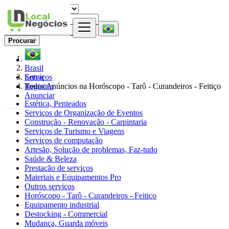
Procurar
Brasil
Entrar
Serviços
Registrar
Todos Anúncios na Horóscopo - Tarô - Curandeiros - Feitiço
Anunciar
Estética, Penteados
Serviços de Organização de Eventos
Construção - Renovação - Carpintaria
Serviços de Turismo e Viagens
Serviços de computação
Artesão, Solução de problemas, Faz-tudo
Saúde & Beleza
Prestação de serviços
Materiais e Equipamentos Pro
Outros serviços
Horóscopo - Tarô - Curandeiros - Feitiço
Equipamento industrial
Destocking - Commercial
Mudança, Guarda móveis