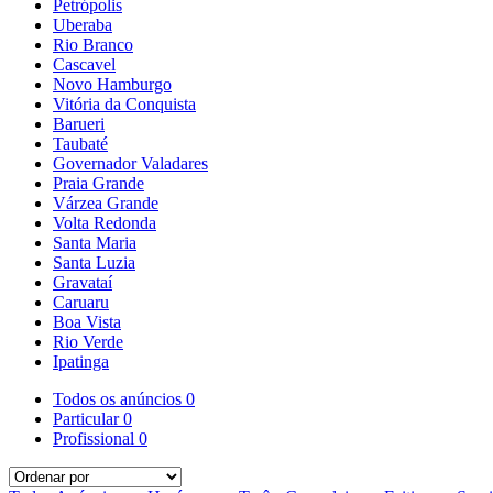
Petrópolis
Uberaba
Rio Branco
Cascavel
Novo Hamburgo
Vitória da Conquista
Barueri
Taubaté
Governador Valadares
Praia Grande
Várzea Grande
Volta Redonda
Santa Maria
Santa Luzia
Gravataí
Caruaru
Boa Vista
Rio Verde
Ipatinga
Todos os anúncios
0
Particular
0
Profissional
0