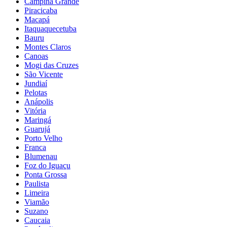
Campina Grande
Piracicaba
Macapá
Itaquaquecetuba
Bauru
Montes Claros
Canoas
Mogi das Cruzes
São Vicente
Jundiaí
Pelotas
Anápolis
Vitória
Maringá
Guarujá
Porto Velho
Franca
Blumenau
Foz do Iguaçu
Ponta Grossa
Paulista
Limeira
Viamão
Suzano
Caucaia