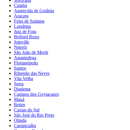
Sorocaba
Cuiabá
Aparecida de Goiânia
Aracaju
Feira de Santana
Londrina
Juiz de Fora
Belford Roxo
Joinville
Niterói
São João de Meriti
Ananindeua
Florianópolis
Santos
Ribeirão das Neves
Vila Velha
Serra
Diadema
Campos dos Goytacazes
Mauá
Betim
Caxias do Sul
São José do Rio Preto
Olinda
Carapicuíba