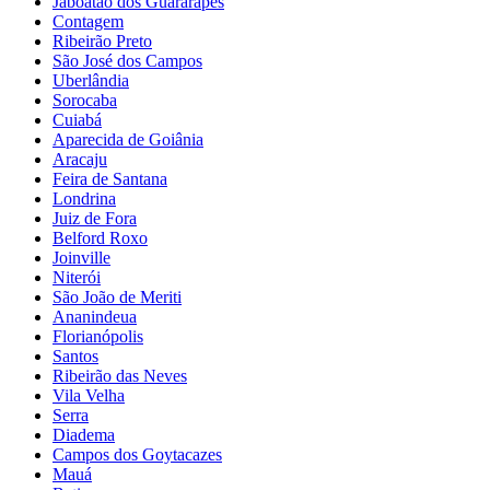
Jaboatão dos Guararapes
Contagem
Ribeirão Preto
São José dos Campos
Uberlândia
Sorocaba
Cuiabá
Aparecida de Goiânia
Aracaju
Feira de Santana
Londrina
Juiz de Fora
Belford Roxo
Joinville
Niterói
São João de Meriti
Ananindeua
Florianópolis
Santos
Ribeirão das Neves
Vila Velha
Serra
Diadema
Campos dos Goytacazes
Mauá