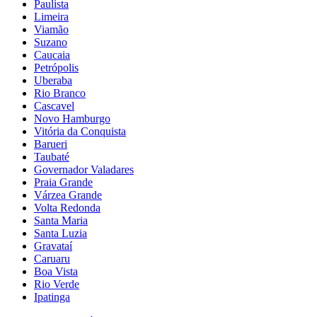
Paulista
Limeira
Viamão
Suzano
Caucaia
Petrópolis
Uberaba
Rio Branco
Cascavel
Novo Hamburgo
Vitória da Conquista
Barueri
Taubaté
Governador Valadares
Praia Grande
Várzea Grande
Volta Redonda
Santa Maria
Santa Luzia
Gravataí
Caruaru
Boa Vista
Rio Verde
Ipatinga