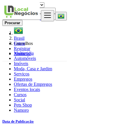
Procurar
Brasil
Entrar
Guarulhos
Registrar
Multimidia
Anunciar
Automóveis
Imóveis
Moda, Casa e Jardim
Serviços
Empregos
Ofertas de Empregos
Eventos locais
Cursos
Social
Pets Shop
Namoro
Data de Publicação