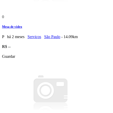
0
Mesa de vidro
P
há 2 meses
Serviços
São Paulo
- 14.09km
R$ --
Guardar