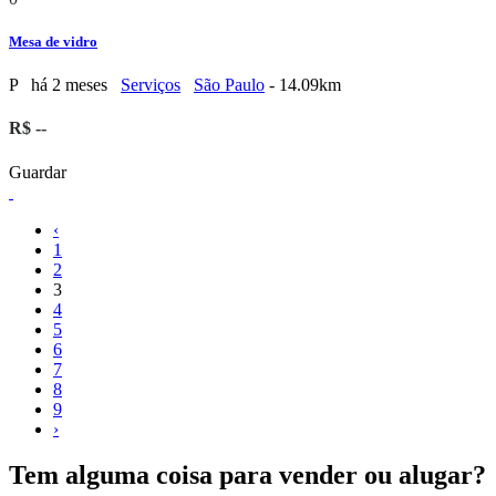
Mesa de vidro
P
há 2 meses
Serviços
São Paulo
- 14.09km
R$ --
Guardar
‹
1
2
3
4
5
6
7
8
9
›
Tem alguma coisa para vender ou alugar?