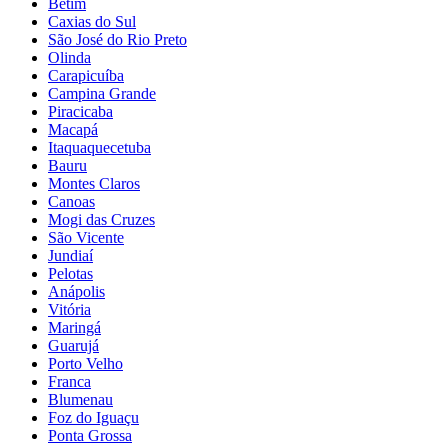
Betim
Caxias do Sul
São José do Rio Preto
Olinda
Carapicuíba
Campina Grande
Piracicaba
Macapá
Itaquaquecetuba
Bauru
Montes Claros
Canoas
Mogi das Cruzes
São Vicente
Jundiaí
Pelotas
Anápolis
Vitória
Maringá
Guarujá
Porto Velho
Franca
Blumenau
Foz do Iguaçu
Ponta Grossa