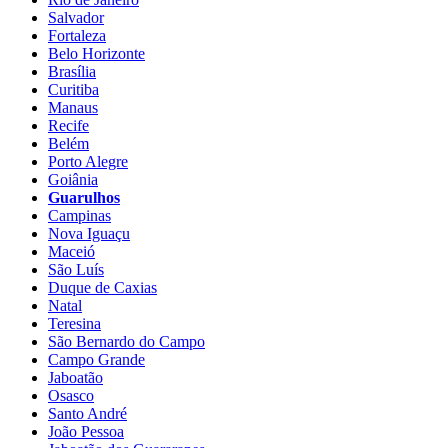
Salvador
Fortaleza
Belo Horizonte
Brasília
Curitiba
Manaus
Recife
Belém
Porto Alegre
Goiânia
Guarulhos
Campinas
Nova Iguaçu
Maceió
São Luís
Duque de Caxias
Natal
Teresina
São Bernardo do Campo
Campo Grande
Jaboatão
Osasco
Santo André
João Pessoa