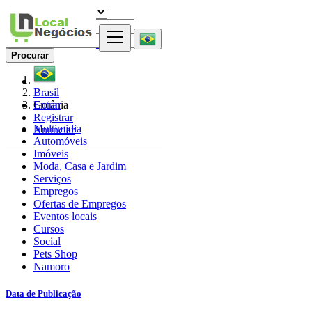
Procurar
Brasil
Entrar
Goiânia
Registrar
Multimidia
Anunciar
Automóveis
Imóveis
Moda, Casa e Jardim
Serviços
Empregos
Ofertas de Empregos
Eventos locais
Cursos
Social
Pets Shop
Namoro
Data de Publicação