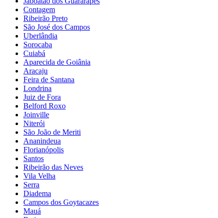
Jaboatão dos Guararapes
Contagem
Ribeirão Preto
São José dos Campos
Uberlândia
Sorocaba
Cuiabá
Aparecida de Goiânia
Aracaju
Feira de Santana
Londrina
Juiz de Fora
Belford Roxo
Joinville
Niterói
São João de Meriti
Ananindeua
Florianópolis
Santos
Ribeirão das Neves
Vila Velha
Serra
Diadema
Campos dos Goytacazes
Mauá