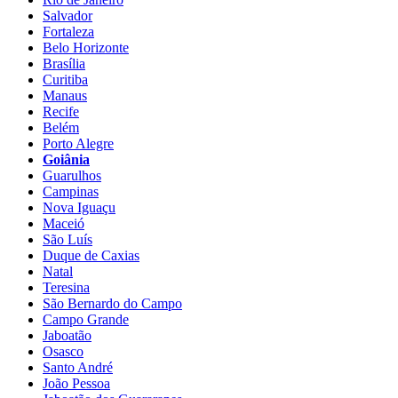
Salvador
Fortaleza
Belo Horizonte
Brasília
Curitiba
Manaus
Recife
Belém
Porto Alegre
Goiânia
Guarulhos
Campinas
Nova Iguaçu
Maceió
São Luís
Duque de Caxias
Natal
Teresina
São Bernardo do Campo
Campo Grande
Jaboatão
Osasco
Santo André
João Pessoa