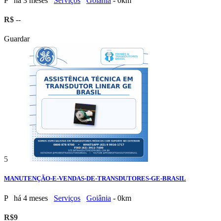
P
há 3 meses
Serviços
Goiânia
- 0km
R$ --
Guardar
5
MANUTENÇÃO-E-VENDAS-DE-TRANSDUTORES-GE-BRASIL
P
há 4 meses
Serviços
Goiânia
- 0km
R$9