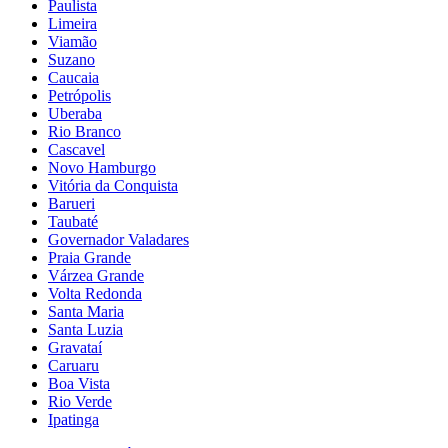
Paulista
Limeira
Viamão
Suzano
Caucaia
Petrópolis
Uberaba
Rio Branco
Cascavel
Novo Hamburgo
Vitória da Conquista
Barueri
Taubaté
Governador Valadares
Praia Grande
Várzea Grande
Volta Redonda
Santa Maria
Santa Luzia
Gravataí
Caruaru
Boa Vista
Rio Verde
Ipatinga