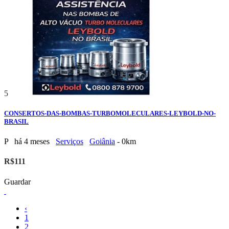
5
CONSERTOS-DAS-BOMBAS-TURBOMOLECULARES-LEYBOLD-NO-
BRASIL
P
há 4 meses
Serviços
Goiânia
- 0km
R$111
Guardar
‹
1
2