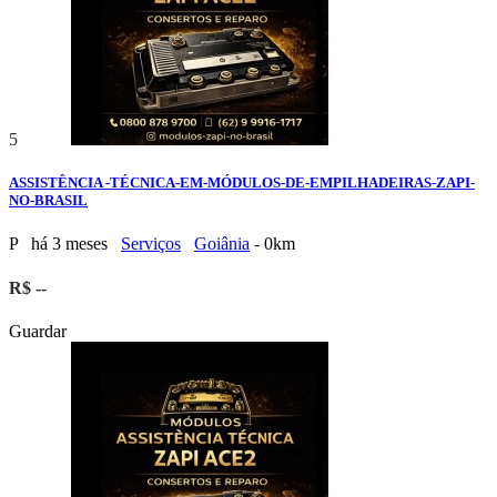
5
ASSISTÊNCIA -TÉCNICA-EM-MÓDULOS-DE-EMPILHADEIRAS-ZAPI-
NO-BRASIL
P
há 3 meses
Serviços
Goiânia
- 0km
R$ --
Guardar