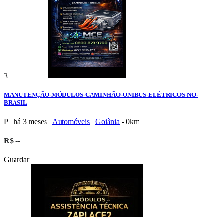
3
MANUTENÇÃO-MÓDULOS-CAMINHÃO-ONIBUS-ELÉTRICOS-NO-
BRASIL
P
há 3 meses
Automóveis
Goiânia
- 0km
R$ --
Guardar