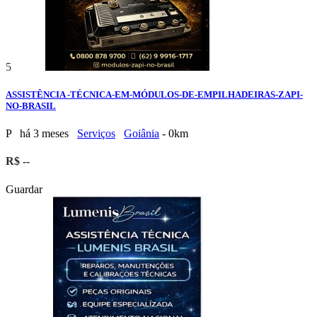
5
ASSISTÊNCIA -TÉCNICA-EM-MÓDULOS-DE-EMPILHADEIRAS-ZAPI-
NO-BRASIL
P
há 3 meses
Serviços
Goiânia
- 0km
R$ --
Guardar