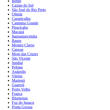
Betim
Caxias do Sul
São José do Rio Preto
Olinda
Carapicuíba
Campina Grande
Piracicaba
Macapá
Itaquaquecetuba
Bauru
Montes Claros
Canoas
Mogi das Cruzes
São Vicente
Jundiaí
Pelotas
Anápolis
Vitória
Maringá
Guarujá
Porto Velho
Franca
Blumenau
Foz do Iguaçu
Ponta Grossa